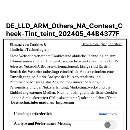
Ohne Einwilligung fortfahren
Einsatz von Cookies &
ähnlichen Technologien
Diese Webseite verwendet Cookies und ähnliche Technologien, um
Informationen auf dem Endgerät zu speichern und abzurufen (z.B. IP-
Adresse, Nutzer-ID, Browser-Informationen). Einige sind für den
Betrieb der Webseite unbedingt erforderlich. Andere erfordern eine
Einwilligung, so für die Analyse des Nutzerverhaltens und
Performance-Messung, das Angebot bestimmter Services, die
Personalisierung der Nutzererfahrung, Marketingzwecke und die
Einbindung externer Medien. Nicht unbedingt erforderliche Cookies
können direkt akzeptiert ("Alle akzeptieren") oder abgelehnt ("Ohne
Datenschutzinformationen
Impressum
Einwilligung fortfahren") werden. Individuelle Anpassungen der
Einstellungen sind ebenfalls möglich und speicherbar ("Auswahl
speichern"). Die Auswahl kann jederzeit unter dem Link "Cookie-
Unbedingt erforderlich
Immer aktiv
Einstellungen" angepasst werden. Für weitere Informationen s. unsere
Analyse und Performance-Messung
Datenschutzinformationen.